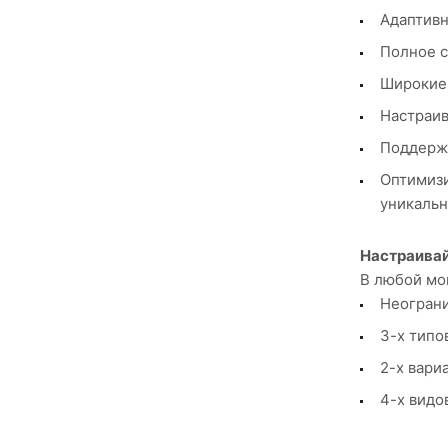
Адаптивн
Полное с
Широкие 
Настраив
Поддерж
Оптимизи
уникальны
Настраивай
В любой мо
Неограни
3-х типо
2-х вари
4-х видо